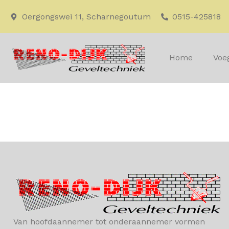
Oergongswei 11, Scharnegoutum
0515-425818
Home
Voe
Projecte
Van hoofdaannemer tot onderaannemer vormen