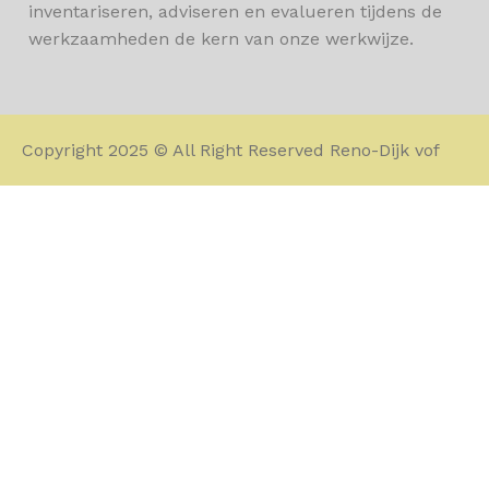
inventariseren, adviseren en evalueren tijdens de
werkzaamheden de kern van onze werkwijze.
Copyright 2025 © All Right Reserved Reno-Dijk vof