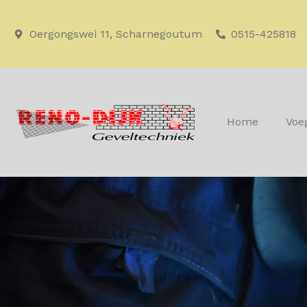
Oergongswei 11, Scharnegoutum
0515-425818
Home
Voe