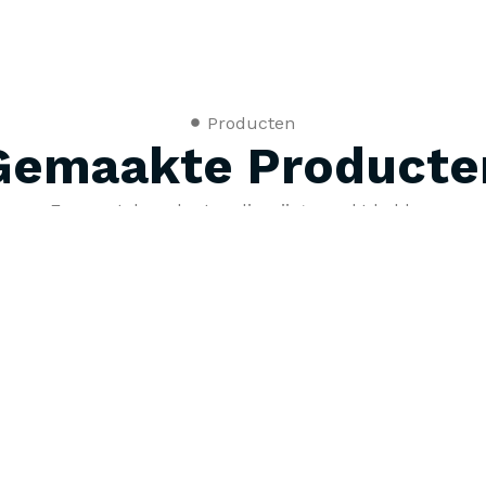
Producten
Gemaakte Producte
Een aantal producten die wij gemaakt hebben
Links