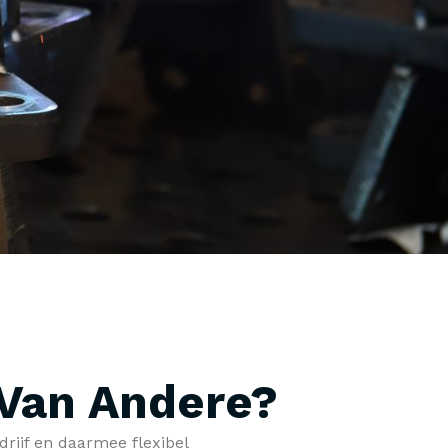
 Van Andere?
drijf en daarmee flexibel